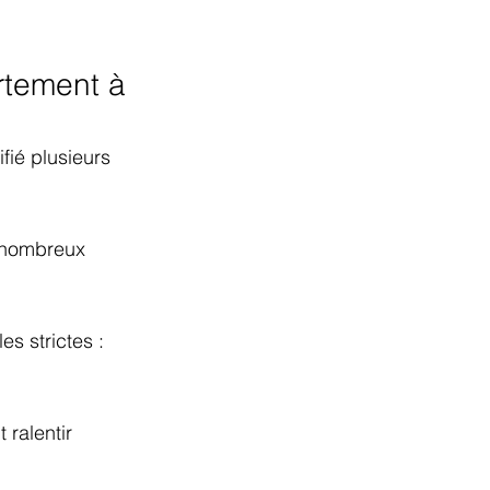
rtement à 
fié plusieurs 
 nombreux 
es strictes : 
ralentir 