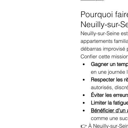
Pourquoi fai
Neuilly-sur-S
Neuilly-sur-Seine e
appartements familia
débarras improvisé 
Confier cette missio
Gagner un temp
en une journée 
Respecter les r
autorisés, discré
Éviter les erreur
Limiter la fatig
Bénéficier d’u
comme une suc
👉 À Neuilly-sur-Sei