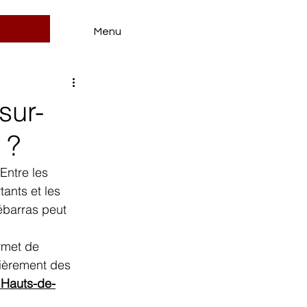
h
Menu
sur-
 ?
Entre les 
ants et les 
ébarras peut 
rmet de 
ièrement des 
s Hauts-de-