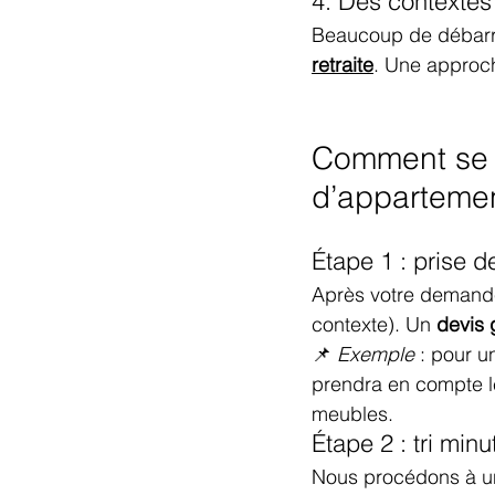
4. Des contextes
Beaucoup de débarras
retraite
. Une approc
Comment se 
d’appartemen
Étape 1 : prise d
Après votre demande,
contexte). Un 
devis 
📌 
Exemple
 : pour u
prendra en compte le
meubles.
Étape 2 : tri min
Nous procédons à un 