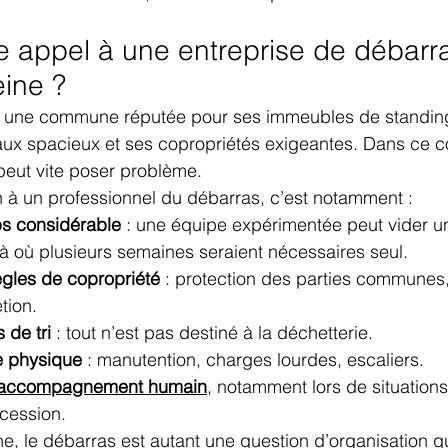
re appel à une entreprise de débarr
eine ?
st une commune réputée pour ses immeubles de standing
ux spacieux et ses copropriétés exigeantes. Dans ce co
peut vite poser problème.
n à un professionnel du débarras, c’est notamment :
s considérable
 : une équipe expérimentée peut vider 
là où plusieurs semaines seraient nécessaires seul.
ègles de copropriété
 : protection des parties communes,
tion.
s de tri
 : tout n’est pas destiné à la déchetterie.
ue physique
 : manutention, charges lourdes, escaliers.
n accompagnement humain
, notamment lors de situations
cession.
ne, le débarras est autant une question d’organisation q