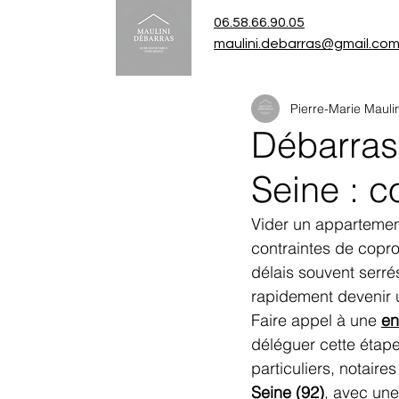
06.58.66.90.05
maulini.debarras@gmail.co
Pierre-Marie Maulin
Débarras 
Seine : 
Vider un appartemen
contraintes de coprop
délais souvent serr
rapidement devenir 
Faire appel à une 
en
déléguer cette étape
particuliers, notaire
Seine (92)
, avec une