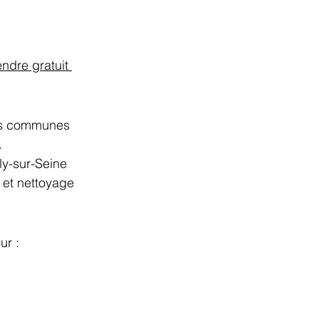
endre gratuit 
ies communes 
.
y-sur-Seine 
 et nettoyage 
ur :