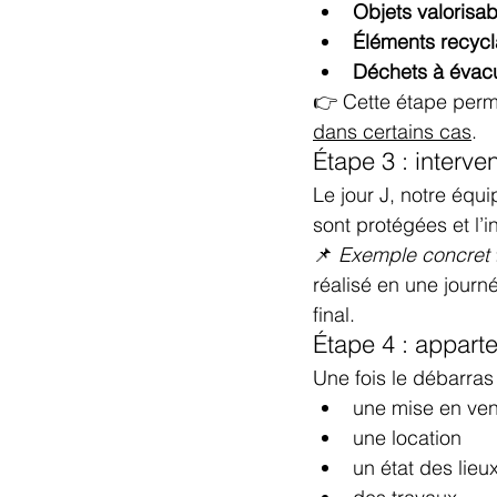
Objets valorisab
Éléments recycl
Déchets à évac
👉 Cette étape perm
dans certains cas
.
Étape 3 : interve
Le jour J, notre équ
sont protégées et l’i
📌 
Exemple concret
réalisé en une jour
final.
Étape 4 : apparte
Une fois le débarras 
une mise en ven
une location
un état des lieu