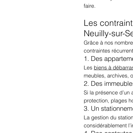
faire.
Les contrain
Neuilly-sur-S
Grâce à nos nombreus
contraintes récurrent
1. Des appartem
Les 
biens à débarra
meubles, archives, 
2. Des immeuble
Si la présence d’un a
protection, plages ho
3. Un stationnem
La gestion du statio
considérablement l’i