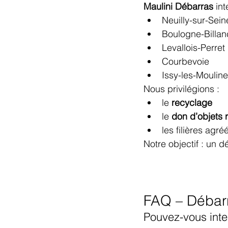
Maulini Débarras
 in
Neuilly-sur-Sein
Boulogne-Billan
Levallois-Perret
Courbevoie
Issy-les-Moulin
Nous privilégions :
le 
recyclage
le 
don d’objets r
les filières agr
Notre objectif : un d
FAQ – Débarr
Pouvez-vous inte