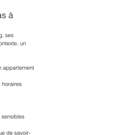
as à 
, ses 
ntexte, un 
un appartement 
 horaires 
 sensibles 
ue de savoir-