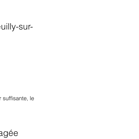
lly-sur-
suffisante, le 
gagée