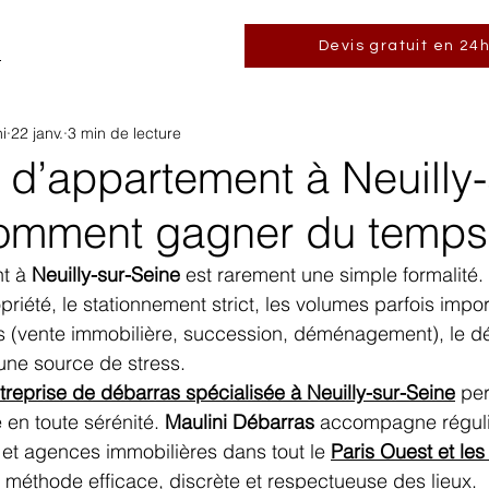
Devis gratuit en 24
m
i
22 janv.
3 min de lecture
d’appartement à Neuilly-
comment gagner du temps
t à 
Neuilly-sur-Seine
 est rarement une simple formalité. 
riété, le stationnement strict, les volumes parfois import
és (vente immobilière, succession, déménagement), le d
une source de stress.
treprise de débarras spécialisée à Neuilly-sur-Seine
 pe
 en toute sérénité. 
Maulini Débarras
 accompagne régul
s et agences immobilières dans tout le 
Paris Ouest et le
 méthode efficace, discrète et respectueuse des lieux.