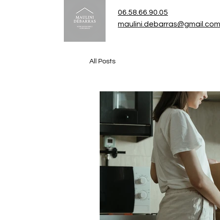
06.58.66.90.05
maulini.debarras@gmail.co
All Posts