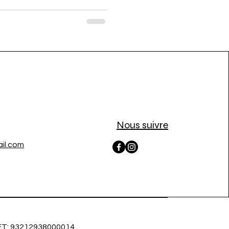
Nous suivre
il.com
ET: 93212938000014