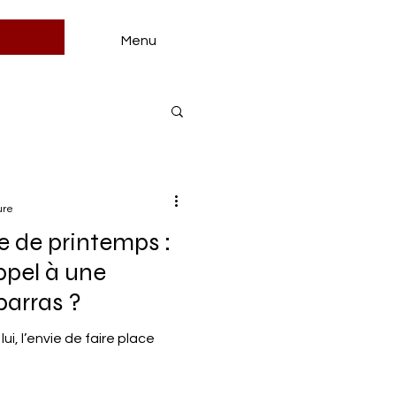
h
Menu
ure
 de printemps :
ppel à une
barras ?
ui, l’envie de faire place