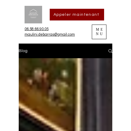
Appeler maintenant
06.58.66.90.05
ME
NU
maulini.debarras@gmail.com
Blog