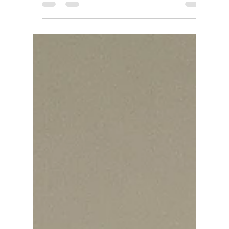
2026 ?
Le début d’année est souvent synonyme de
renouveau. En 2026, de nombreux Franciliens
décident de changer de logement, de vendre
une maison familiale ou de réorganiser leur
intérieur. Pourtant, un déménagement ou une
succession s’accompagne presque toujours
d’une montagne d’objets à trier, déplacer et
évacuer. C’est là qu’intervient une entreprise de
débarras professionnelle.