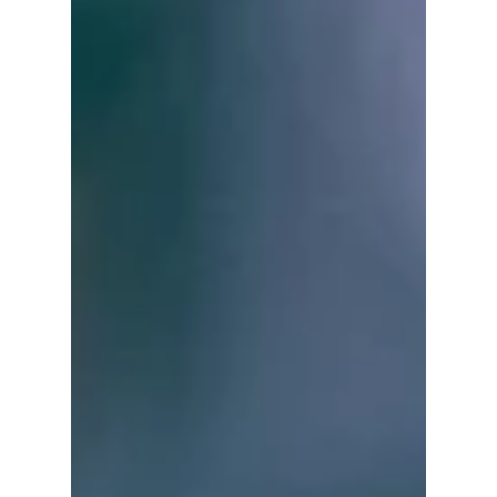
en-Josas
Vider une maison après un décès ou une
succession est une étape souvent délicate.
Entre l’émotion, le tri des souvenirs et la
logistique, la tâche peut rapidement devenir
écrasante.C’est là qu’intervient Maulini
Débarras, entreprise familiale experte du
débarras de succession dans les Yvelines,
notamment à Jouy-en-Josas, Versailles, Saint-
Germain-en-Laye ou encore Le Chesnay-
Rocquencourt.