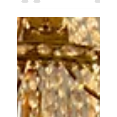
Pierre-Marie Maulini
4 oct. 2025
3 min de lecture
💰 Comment obtenir un devis
clair et rapide pour votre
débarras dans les Hauts-de-
Seine, Paris ou dans les Yvelines ?
Avant toute intervention, il est essentiel de
connaître le coût réel d’un débarras.Chez Maulini
Débarras, nous proposons des devis gratuits,
détaillés et sans engagement, afin que chaque
client sache exactement ce qu’il paie.